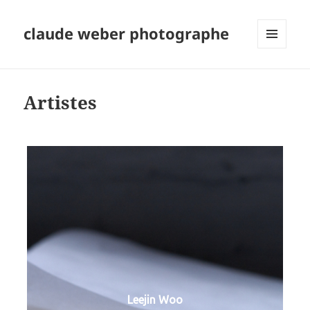
claude weber photographe
MENU
ET
WIDGETS
Artistes
Leejin Woo