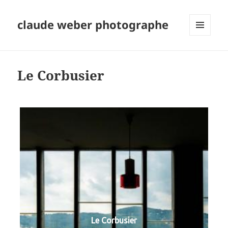
claude weber photographe
MENU
ET
WIDGETS
Le Corbusier
Le Corbusier