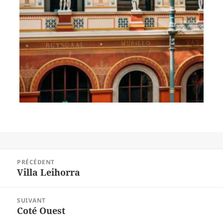
Navigation
PRÉCÉDENT
de
Villa Leihorra
Article
l’article
précédent :
SUIVANT
Coté Ouest
Article
suivant :