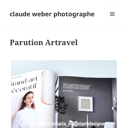
claude weber photographe
MENU
ET
WIDGETS
Parution Artravel
Artravel @Victoriaria_magniantdesigner