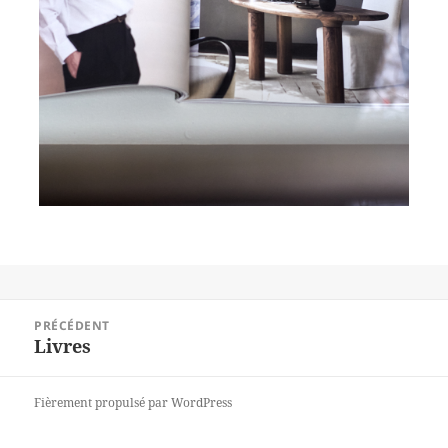
Navigation
PRÉCÉDENT
de
Livres
Article
l’article
précédent :
Fièrement propulsé par WordPress