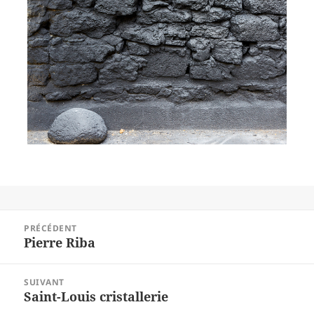
Navigation
PRÉCÉDENT
de
Pierre Riba
Article
l’article
précédent :
SUIVANT
Saint-Louis cristallerie
Article
suivant :