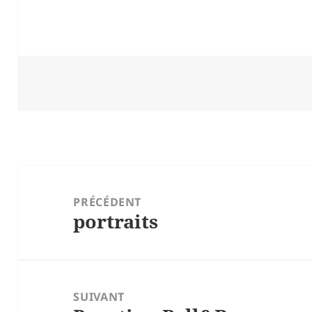
Navigation
de
PRÉCÉDENT
portraits
l’article
Article
précédent :
SUIVANT